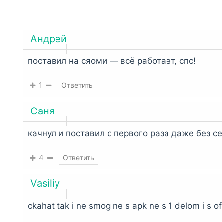
распаковать встроенным архиватором,
RAR
ил
Андрей
поставил на сяоми — всё работает, спс!
1
Ответить
Саня
качнул и поставил с первого раза даже без с
4
Ответить
Vasiliy
ckahat tak i ne smog ne s apk ne s 1 delom i s of