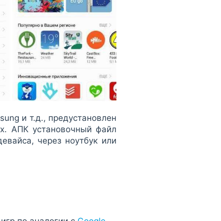
sung и т.д., предустановлен
х. АПК установочный файл
девайса, через ноутбук или
игр по аналогии с
Google