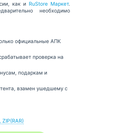
сии, как и
RuStore Маркет
.
дварительно необходимо
только официальные АПК
 срабатывает проверка на
онусам, подаркам и
нтента, взамен ушедшему с
, ZIP(RAR)