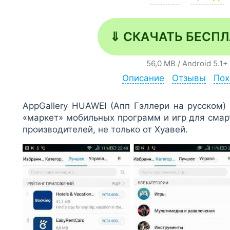
⇓ СКАЧАТЬ БЕСП
56,0 MB
/
Android
5.1+
Описание
Отзывы
Пох
AppGallery HUAWEI (Апп Гэллери на русском)
«маркет» мобильных программ и игр для сма
производителей, не только от Хуавей.