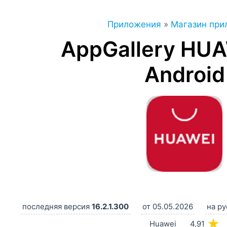
Приложения
»
Магазин при
AppGallery HUA
Android
последняя версия
16.2.1.300
от 05.05.2026
на ру
★
Huawei
4,91