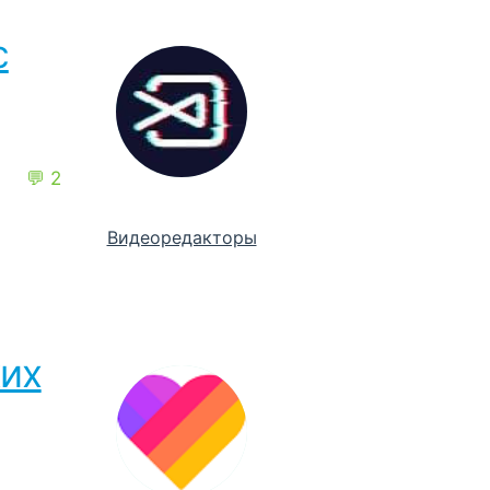
с
💬 2
Видеоредакторы
ких