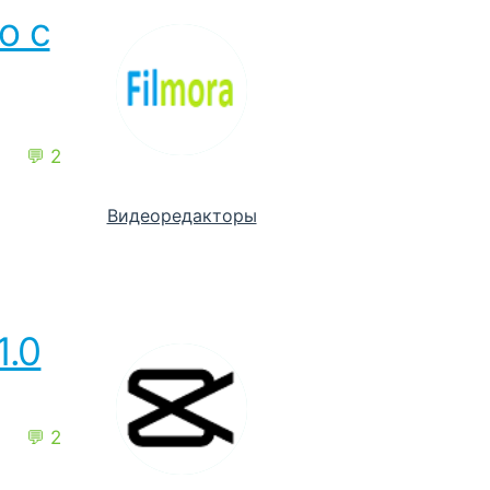
о с
💬 2
Видеоредакторы
1.0
💬 2