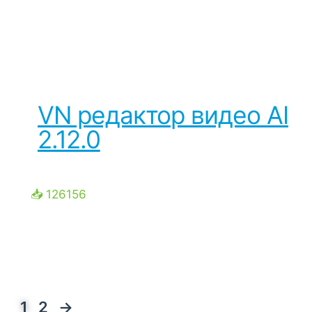
VN редактор видео AI
2.12.0
📥 126156
1
2
→