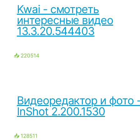
Kwai - cмотреть
интересные видео
13.3.20.544403
📥 220514
Видеоредактор и фото 
InShot 2.200.1530
📥 128511