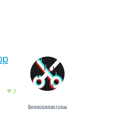
ор
💬 2
Видеоредакторы