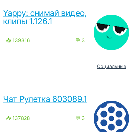
Yappy: снимай видео,
клипы 1.126.1
📥 139316
💬 3
Социальные
Чат Рулетка 603089.1
📥 137828
💬 3