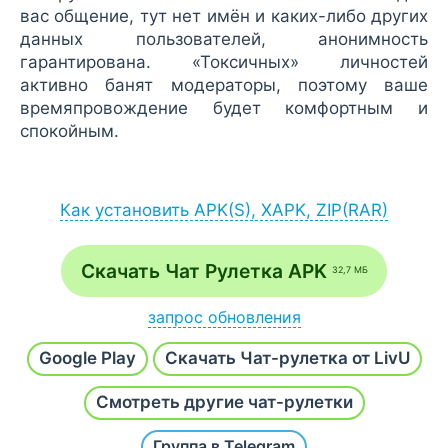
вас общение, тут нет имён и каких-либо других
данных пользователей, анонимность
гарантирована. «Токсичных» личностей
активно банят модераторы, поэтому ваше
времяпровождение будет комфортным и
спокойным.
Как установить APK(S), XAPK, ZIP(RAR)
Установка APK:
после загрузки APK-файла запустите его
Скачать Чат Рулетка APK
32,7 МБ
через браузер (Меню - Загрузки) или
файловый менеджер;
запрос обновления
если на экране появится сообщение
Напишите
Хочу новую версию
и наш робот в
разрешить установку из неизвестных
Google Play
Скачать Чат-рулетка от LivU
течение часа проверит и добавит последнюю
источников, согласитесь;
сборку.
Смотреть другие чат-рулетки
после инсталляции откройте приложение /
игру с рабочего стола или с основного
Группа в Telegram