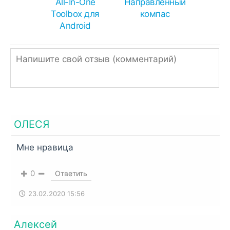
APK в ZIP, поэтому просто измените
All-In-One
Направленный
расширение.
Toolbox для
компас
Android
Однако, если ссылка подписана, как ZIP или
RAR, значит архив нужно распаковать
встроенным архиватором,
RAR
или
Total
Commander
.
ОЛЕСЯ
Мне нравица
0
Ответить
23.02.2020 15:56
Алексей