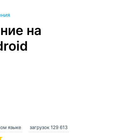
ения
ние на
roid
ком языке
загрузок 129 613
★