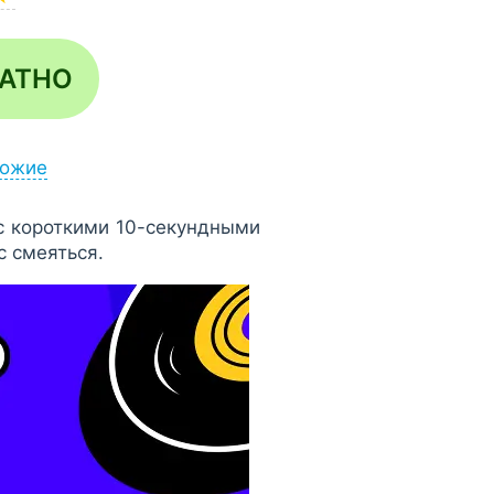
ЛАТНО
ожие
 с короткими 10-секундными
с смеяться.