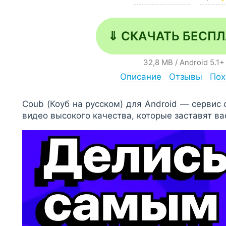
⇓ СКАЧАТЬ БЕСП
32,8 MB
/
Android
5.1+
Описание
Отзывы
Пох
Coub (Коуб на русском) для Android — сервис
видео высокого качества, которые заставят ва