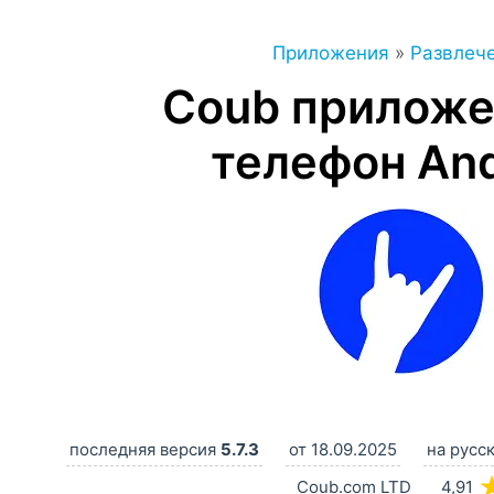
Приложения
»
Развлеч
Coub приложе
телефон And
последняя версия
5.7.3
от 18.09.2025
на русс
Coub.com LTD
4,91