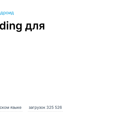
ндроид
lding для
сском языке
загрузок 325 526