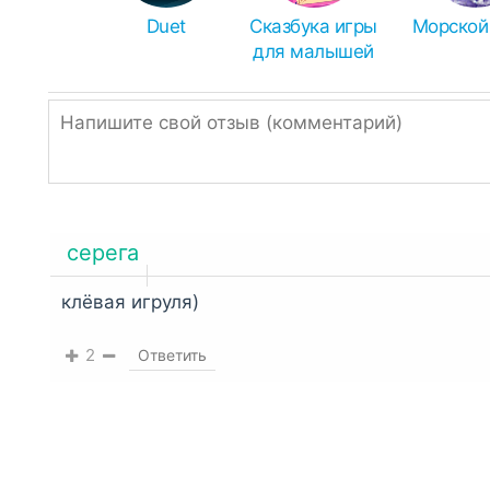
Duet
Сказбука игры
Морской
Чем распаковать zip или rar:
для малышей
Иногда браузеры ошибочно переименовывают A
измените расширение.
Однако, если ссылка подписана, как ZIP или R
распаковать встроенным архиватором,
RAR
ил
серега
клёвая игруля)
2
Ответить