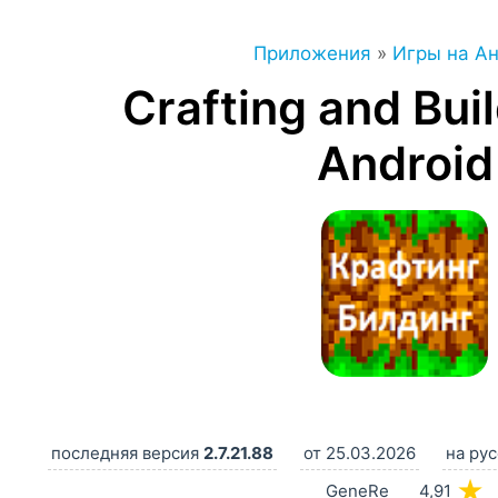
Приложения
»
Игры на А
Crafting and Bui
Android
последняя версия
2.7.21.88
от 25.03.2026
на ру
★
GeneRe
4,91