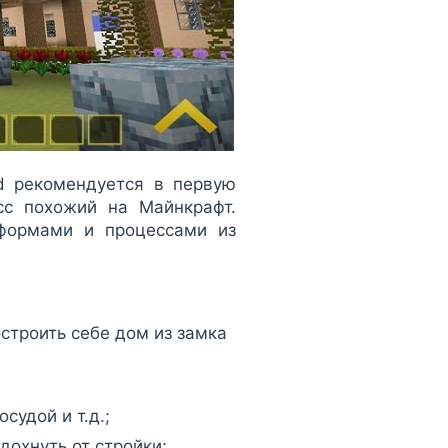
oid рекомендуется в первую
сс похожий на Майнкрафт.
 формами и процессами из
строить себе дом из замка
судой и т.д.;
дохнуть от стройки;