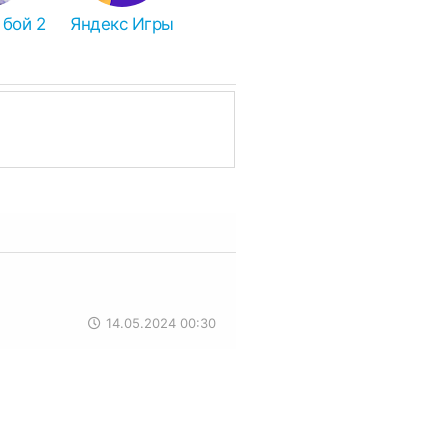
 бой 2
Яндекс Игры
PK в ZIP, поэтому просто
AR, значит архив нужно
и
Total Commander
.
14.05.2024 00:30