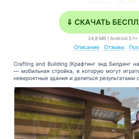
⇓ СКАЧАТЬ БЕСП
24,8 MB
/
Android
5.1+
Описание
Отзывы
Пох
Crafting and Building (Крафтинг энд Билдинг н
— мобильная стройка, в которую могут играт
невероятные здания и делиться результатами с