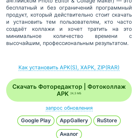
английском Photo Editor & Collage Maker) — это
бесплатный и без ограничений программный
продукт, который действительно стоит скачать
и установить тем пользователям, кто часто
создаёт коллажи и хочет тратить на это
минимальное количество времени с
высочайшим, профессиональным результатом.
Как установить APK(S), XAPK, ZIP(RAR)
Установка APK:
после загрузки APK-файла запустите его
Скачать Фоторедактор | Фотоколлаж
через браузер (Меню - Загрузки) или
APK
24,5 МБ
файловый менеджер;
если на экране появится сообщение
запрос обновления
разрешить установку из неизвестных
Напишите
Хочу новую версию
и наш робот в
источников, согласитесь;
Google Play
AppGallery
RuStore
течение часа проверит и добавит последнюю
сборку.
после инсталляции откройте приложение /
Аналог
игру с рабочего стола или с основного