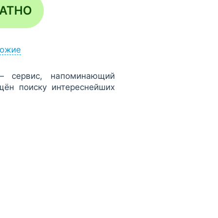
ЛАТНО
ожие
 — сервис, напоминающий
щён поиску интереснейших