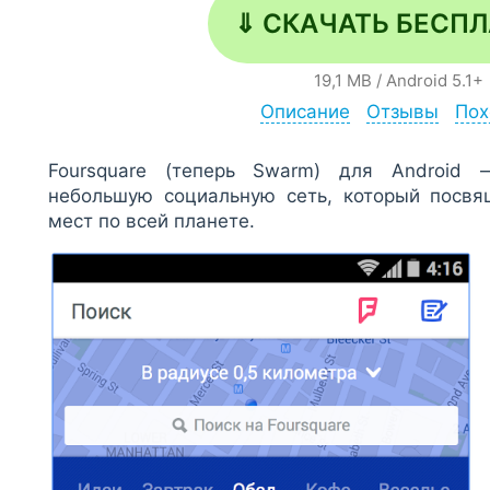
⇓ СКАЧАТЬ БЕСП
19,1 MB
/
Android
5.1+
Описание
Отзывы
Пох
Foursquare (теперь Swarm) для Android
небольшую социальную сеть, который посвя
мест по всей планете.