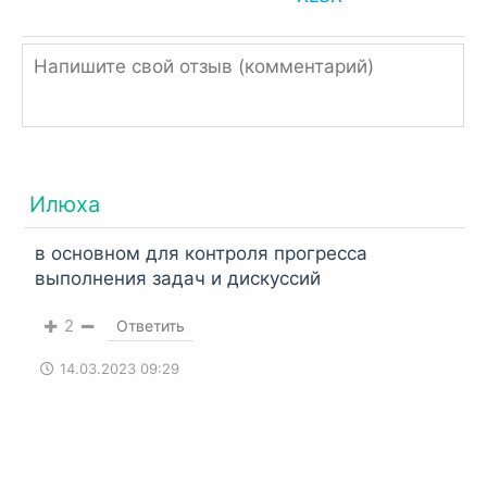
Однако, если ссылка подписана, как ZIP или
RAR, значит архив нужно распаковать
встроенным архиватором,
RAR
или
Total
Commander
.
Илюха
в основном для контроля прогресса
выполнения задач и дискуссий
2
Ответить
14.03.2023 09:29