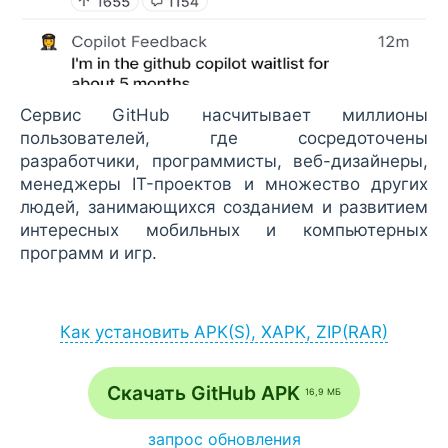
Сервис GitHub насчитывает миллионы
пользователей, где сосредоточены
разработчики, программисты, веб-дизайнеры,
менеджеры IT-проектов и множество других
людей, занимающихся созданием и развитием
интересных мобильных и компьютерных
программ и игр.
Как установить APK(S), XAPK, ZIP(RAR)
Установка APK:
после загрузки APK-файла запустите его
Скачать GitHub APK
16,9 МБ
через браузер (Меню - Загрузки) или
файловый менеджер;
запрос обновления