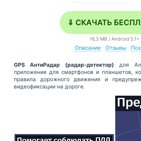
⇓ СКАЧАТЬ БЕСП
16,3 MB
/
Android
5.1+
Описание
Отзывы
Пох
GPS АнтиРадар (радар-детектор)
для And
приложение для смартфонов и планшетов, ко
правила дорожного движения и предупре
видеофиксации на дороге.