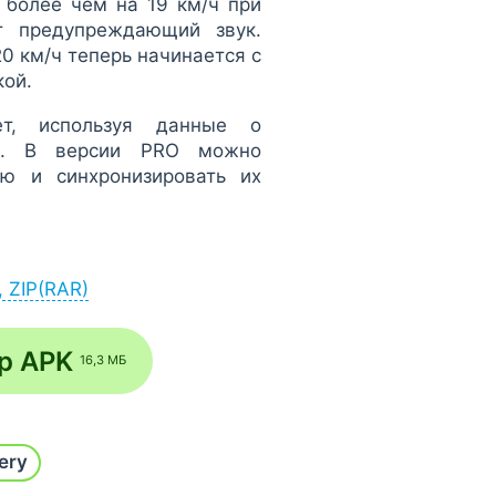
более чем на 19 км/ч при
т предупреждающий звук.
0 км/ч теперь начинается с
кой.
ет, используя данные о
ер. В версии PRO можно
ю и синхронизировать их
, ZIP(RAR)
ерез браузер (Меню -
ар APK
16,3 МБ
ить установку из
ние часа проверит и добавит
гру с рабочего стола или с
ery