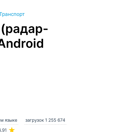
Транспорт
(радар-
Android
ом языке
загрузок 1 255 674
★
4,91