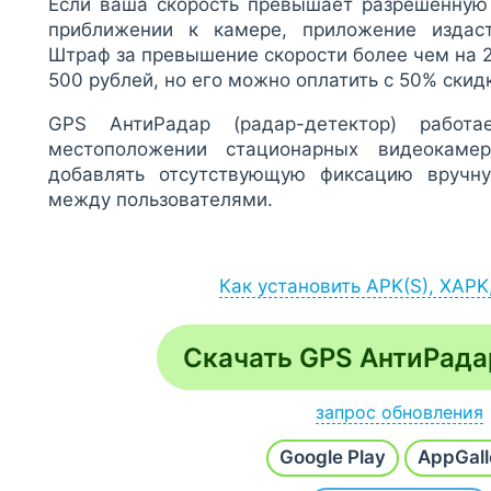
Если ваша скорость превышает разрешённую 
приближении к камере, приложение издас
Штраф за превышение скорости более чем на 2
500 рублей, но его можно оплатить с 50% скид
GPS АнтиРадар (радар-детектор) работа
местоположении стационарных видеокам
добавлять отсутствующую фиксацию вручну
между пользователями.
Как установить APK(S), XAPK
Установка APK:
после загрузки APK-файла запустите его ч
Скачать GPS АнтиРад
Загрузки) или файловый менеджер;
если на экране появится сообщение разреш
запрос обновления
неизвестных источников, согласитесь;
Напишите
Хочу новую версию
и наш робот в тече
после инсталляции откройте приложение / и
Google Play
AppGall
последнюю сборку.
основного списка всех программ.