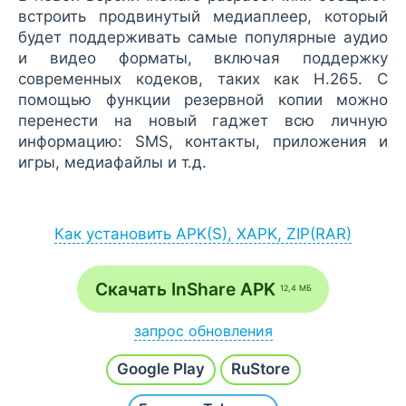
встроить продвинутый медиаплеер, который
будет поддерживать самые популярные аудио
и видео форматы, включая поддержку
современных кодеков, таких как H.265. С
помощью функции резервной копии можно
перенести на новый гаджет всю личную
информацию: SMS, контакты, приложения и
игры, медиафайлы и т.д.
Как установить APK(S), XAPK, ZIP(RAR)
Установка APK:
после загрузки APK-файла запустите его
Скачать InShare APK
12,4 МБ
через браузер (Меню - Загрузки) или
файловый менеджер;
запрос обновления
если на экране появится сообщение
Напишите
Хочу новую версию
и наш робот в
разрешить установку из неизвестных
Google Play
RuStore
течение часа проверит и добавит последнюю
источников, согласитесь;
сборку.