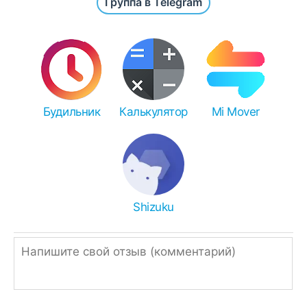
Группа в Telegram
после инсталляции откройте приложение /
игру с рабочего стола или с основного
списка всех программ.
Для инсталляции APKS или XAPK:
Total Commander
- APK, APKS, XAPK, ZIP,
RAR.
Будильник
Калькулятор
Mi Mover
XAPK Installer
- (X)APK.
SAI
- APK(S).
Чем распаковать zip или rar:
Иногда браузеры ошибочно переименовывают
Shizuku
APK в ZIP, поэтому просто измените
расширение.
Однако, если ссылка подписана, как ZIP или
RAR, значит архив нужно распаковать
встроенным архиватором,
RAR
или
Total