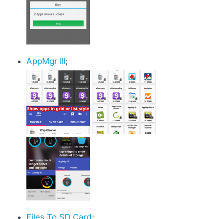
AppMgr III
;
Files To SD Card
;