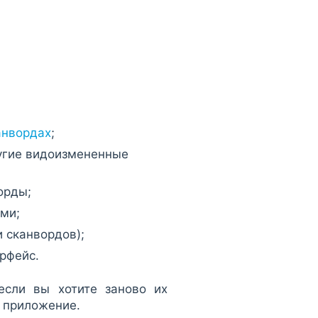
анвордах
;
ругие видоизмененные
орды;
ми;
 сканвордов);
рфейс.
если вы хотите заново их
ь приложение.