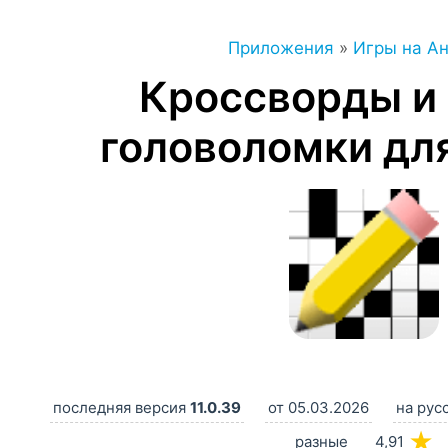
Приложения
»
Игры на А
Кроссворды и 
головоломки для
последняя версия
11.0.39
от 05.03.2026
на рус
★
разные
4,91