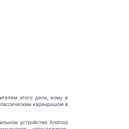
телям этого дела, кому в
 классическим карандашом в
льном устройстве Android
ендуется устанавливать