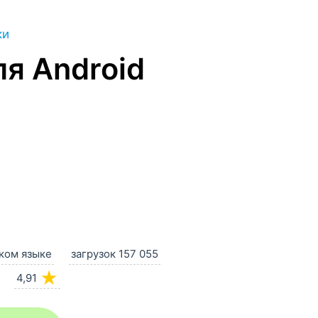
ки
я Android
ском языке
загрузок 157 055
★
4,91