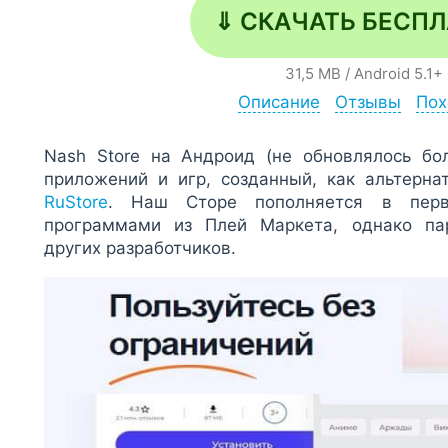
⇓ СКАЧАТЬ БЕСП
31,5 MB
/
Android
5.1+
Описание
Отзывы
Пох
Nash Store на Андроид (не обновлялось бо
приложений и игр, созданный, как альтерн
RuStore
. Наш Сторе пополняется в перв
программами из Плей Маркета, однако пар
других разработчиков.