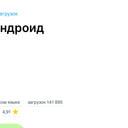
агрузок
Андроид
ком языке
загрузок 141 895
★
4,91