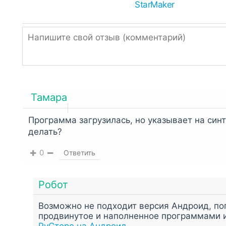
Иногда браузеры ошибочно переименовывают A
StarMaker
измените расширение.
Однако, если ссылка подписана, как ZIP или R
распаковать встроенным архиватором,
RAR
ил
Тамара
Программа загрузилась, но указывает на син
делать?
0
Ответить
Робот
Возможно не подходит версия Андроид, по
продвинутое и наполненное программами 