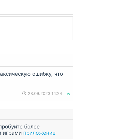
PK в ZIP, поэтому просто
AR, значит архив нужно
и
Total Commander
.
таксическую ошибку, что
28.09.2023 14:24
пробуйте более
и играми
приложение