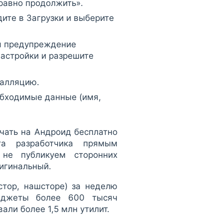
равно продолжить».
ите в Загрузки и выберите
ся предупреждение
Настройки и разрешите
талляцию.
обходимые данные (имя,
чать на Андроид бесплатно
та разработчика прямым
не публикуем сторонних
ригинальный.
тор, нашсторе) за неделю
гаджеты более 600 тысяч
али более 1,5 млн утилит.