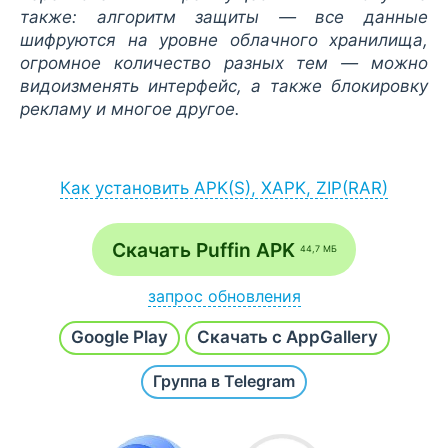
также: алгоритм защиты — все данные
шифруются на уровне облачного хранилища,
огромное количество разных тем — можно
видоизменять интерфейс, а также блокировку
рекламу и многое другое.
Как установить APK(S), XAPK, ZIP(RAR)
Установка APK:
после загрузки APK-файла запустите его
Скачать Puffin APK
44,7 МБ
через браузер (Меню - Загрузки) или
файловый менеджер;
запрос обновления
если на экране появится сообщение
Напишите
Хочу новую версию
и наш робот в
разрешить установку из неизвестных
Google Play
Скачать с AppGallery
течение часа проверит и добавит последнюю
источников, согласитесь;
сборку.
Группа в Telegram
после инсталляции откройте приложение /
игру с рабочего стола или с основного
списка всех программ.