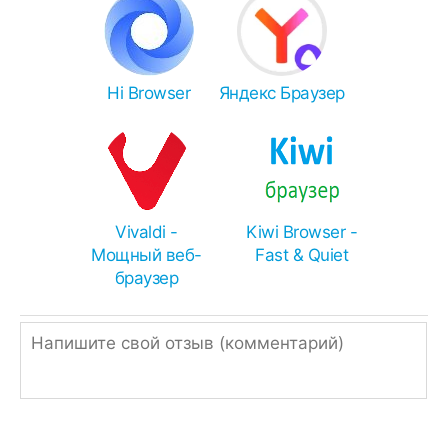
Для инсталляции APKS или XAPK:
Total Commander
- APK, APKS, XAPK, ZIP,
RAR.
Hi Browser
Яндекс Браузер
XAPK Installer
- (X)APK.
SAI
- APK(S).
Чем распаковать zip или rar:
Иногда браузеры ошибочно переименовывают
Vivaldi -
Kiwi Browser -
APK в ZIP, поэтому просто измените
Мощный веб-
Fast & Quiet
расширение.
браузер
Однако, если ссылка подписана, как ZIP или
RAR, значит архив нужно распаковать
встроенным архиватором,
RAR
или
Total
Commander
.