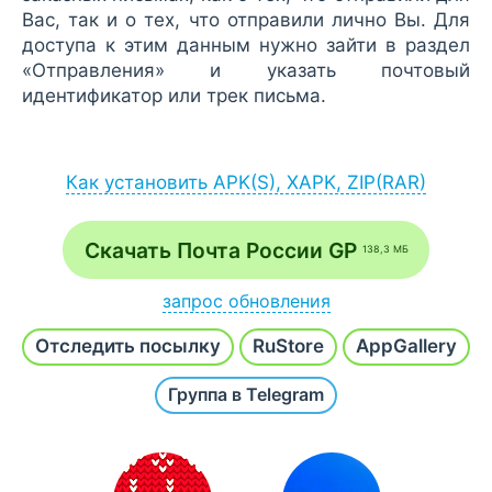
Вас, так и о тех, что отправили лично Вы. Для
доступа к этим данным нужно зайти в раздел
«Отправления» и указать почтовый
идентификатор или трек письма.
Как установить APK(S), XAPK, ZIP(RAR)
Установка APK:
после загрузки APK-файла запустите его
Скачать Почта России GP
138,3 МБ
через браузер (Меню - Загрузки) или
файловый менеджер;
запрос обновления
если на экране появится сообщение
Напишите
Хочу новую версию
и наш робот в
разрешить установку из неизвестных
Отследить посылку
RuStore
AppGallery
течение часа проверит и добавит последнюю
источников, согласитесь;
сборку.
Группа в Telegram
после инсталляции откройте приложение /
игру с рабочего стола или с основного
списка всех программ.