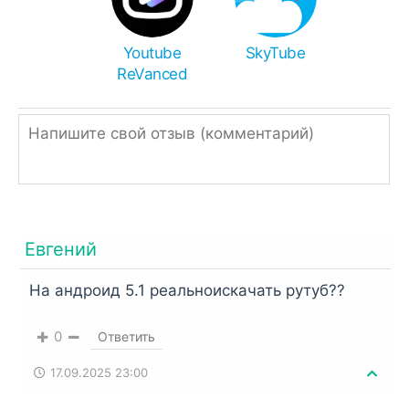
Однако, если ссылка подписана, как ZIP или
RAR, значит архив нужно распаковать
Youtube
SkyTube
ReVanced
встроенным архиватором,
RAR
или
Total
Commander
.
Евгений
На андроид 5.1 реальноискачать рутуб??
0
Ответить
17.09.2025 23:00