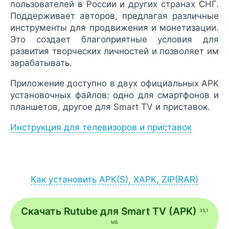
пользователей в России и других странах СНГ.
Поддерживает авторов, предлагая различные
инструменты для продвижения и монетизации.
Это создает благоприятные условия для
развития творческих личностей и позволяет им
зарабатывать.
Приложение доступно в двух официальных APK
установочных файлов: одно для смартфонов и
планшетов, другое для Smart TV и приставок.
Инструкция для телевизоров и приставок
Установите браузер на телевизор /
приставку или запишите APK файл на
флешку и вставьте в телевизор / приставку.
Перейдите по основной зелёной ссылке
Как установить APK(S), XAPK, ZIP(RAR)
ниже и скачайте официальный APK файл
Установка APK:
для Smart TV.
после загрузки APK-файла запустите его
Скачать Rutube для Smart TV (APK)
35,1
через браузер (Меню - Загрузки) или
Откройте его через браузер или файловый
МБ
файловый менеджер;
менеджер (возможно потребуется