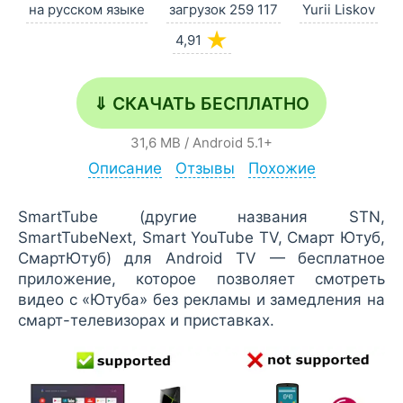
на русском языке
загрузок 259 117
Yurii Liskov
★
4,91
⇓ СКАЧАТЬ БЕСПЛАТНО
31,6 MB
/
Android
5.1+
Описание
Отзывы
Похожие
SmartTube (другие названия STN,
SmartTubeNext, Smart YouTube TV, Смарт Ютуб,
СмартЮтуб) для Android TV — бесплатное
приложение, которое позволяет смотреть
видео с «Ютуба» без рекламы и замедления на
смарт-телевизорах и приставках.