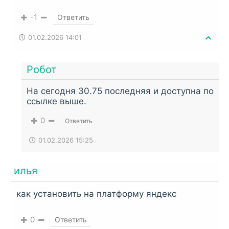
APK в ZIP, поэтому просто измените
расширение.
-1
Ответить
Однако, если ссылка подписана, как ZIP или
01.02.2026 14:01
RAR, значит архив нужно распаковать
встроенным архиватором,
RAR
или
Total
Робот
Commander
.
На сегодня 30.75 последняя и доступна по
ссылке выше.
0
Ответить
01.02.2026 15:25
илья
как установить на платформу яндекс
0
Ответить