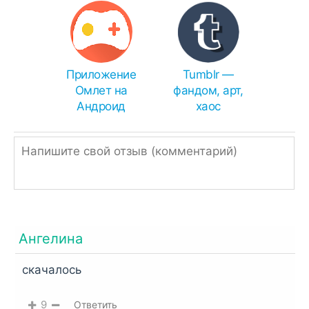
SAI
- APK(S).
Чем распаковать zip или rar:
Иногда браузеры ошибочно переименовывают
APK в ZIP, поэтому просто измените
Приложение
Tumblr —
расширение.
Омлет на
фандом, арт,
Андроид
хаос
Однако, если ссылка подписана, как ZIP или
RAR, значит архив нужно распаковать
встроенным архиватором,
RAR
или
Total
Commander
.
Ангелина
скачалось
9
Ответить