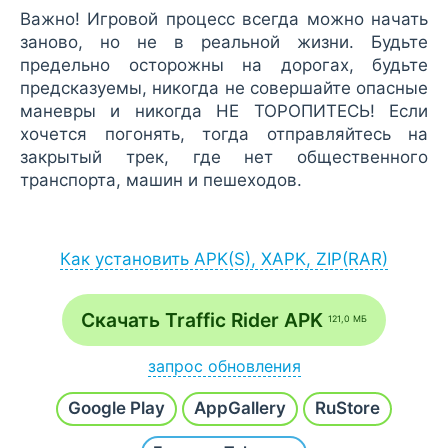
Важно! Игровой процесс всегда можно начать
заново, но не в реальной жизни. Будьте
предельно осторожны на дорогах, будьте
предсказуемы, никогда не совершайте опасные
маневры и никогда НЕ ТОРОПИТЕСЬ! Если
хочется погонять, тогда отправляйтесь на
закрытый трек, где нет общественного
транспорта, машин и пешеходов.
Как установить APK(S), XAPK, ZIP(RAR)
Установка APK:
после загрузки APK-файла запустите его
Скачать Traffic Rider APK
121,0 МБ
через браузер (Меню - Загрузки) или
файловый менеджер;
запрос обновления
если на экране появится сообщение
Напишите
Хочу новую версию
и наш робот в
разрешить установку из неизвестных
Google Play
AppGallery
RuStore
течение часа проверит и добавит последнюю
источников, согласитесь;
сборку.