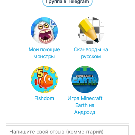
Группа в Telegram
после инсталляции откройте приложение /
игру с рабочего стола или с основного
списка всех программ.
Для инсталляции APKS или XAPK:
Total Commander
- APK, APKS, XAPK, ZIP,
RAR.
Мои поющие
Сканворды на
монстры
русском
XAPK Installer
- (X)APK.
SAI
- APK(S).
Чем распаковать zip или rar:
Иногда браузеры ошибочно переименовывают
APK в ZIP, поэтому просто измените
Fishdom
Игра Minecraft
расширение.
Earth на
Андроид
Однако, если ссылка подписана, как ZIP или
RAR, значит архив нужно распаковать
встроенным архиватором,
RAR
или
Total