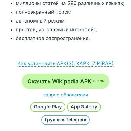
миллионы статей на 280 различных языках;
полноэкранный поиск;
автономный режим;
простой, узнаваемый интерфейс;
бесплатное распространение.
Как установить APK(S), XAPK, ZIP(RAR)
Установка APK:
после загрузки APK-файла запустите его
Скачать Wikipedia APK
30,2 МБ
через браузер (Меню - Загрузки) или
файловый менеджер;
запрос обновления
если на экране появится сообщение
Напишите
Хочу новую версию
и наш робот в
разрешить установку из неизвестных
Google Play
AppGallery
течение часа проверит и добавит последнюю
источников, согласитесь;
сборку.
Группа в Telegram
после инсталляции откройте приложение /
игру с рабочего стола или с основного