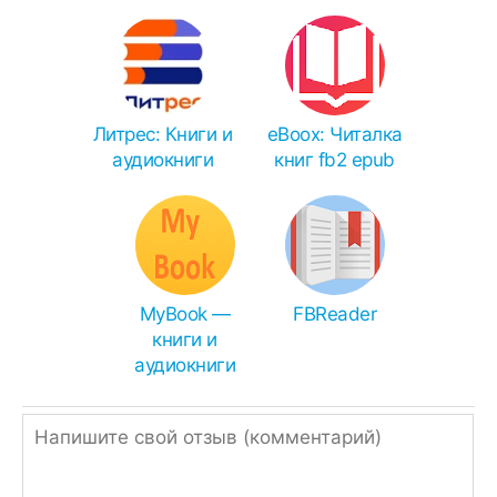
списка всех программ.
Для инсталляции APKS или XAPK:
Total Commander
- APK, APKS, XAPK, ZIP,
RAR.
Литрес: Книги и
eBoox: Читалка
аудиокниги
книг fb2 epub
XAPK Installer
- (X)APK.
SAI
- APK(S).
Чем распаковать zip или rar:
Иногда браузеры ошибочно переименовывают
APK в ZIP, поэтому просто измените
MyBook —
FBReader
расширение.
книги и
аудиокниги
Однако, если ссылка подписана, как ZIP или
RAR, значит архив нужно распаковать
встроенным архиватором,
RAR
или
Total
Commander
.