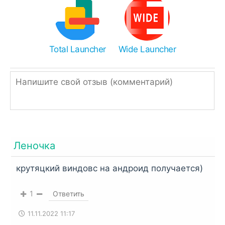
SAI
- APK(S).
Чем распаковать zip или rar:
Иногда браузеры ошибочно переименовывают
APK в ZIP, поэтому просто измените
Total Launcher
Wide Launcher
расширение.
Однако, если ссылка подписана, как ZIP или
RAR, значит архив нужно распаковать
встроенным архиватором,
RAR
или
Total
Commander
.
Леночка
крутяцкий виндовс на андроид получается)
1
Ответить
11.11.2022 11:17