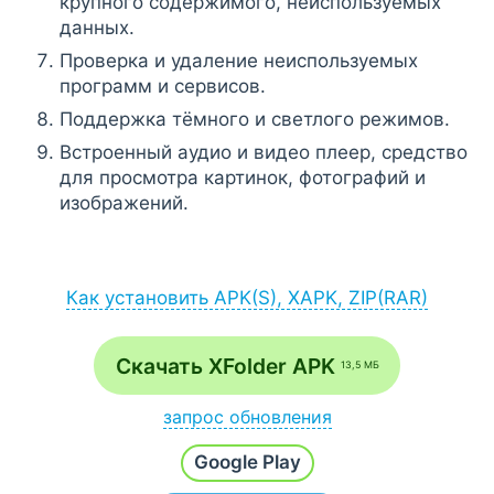
крупного содержимого, неиспользуемых
данных.
Проверка и удаление неиспользуемых
программ и сервисов.
Поддержка тёмного и светлого режимов.
Встроенный аудио и видео плеер, средство
для просмотра картинок, фотографий и
изображений.
Как установить APK(S), XAPK, ZIP(RAR)
Установка APK:
после загрузки APK-файла запустите его
Скачать XFolder APK
13,5 МБ
через браузер (Меню - Загрузки) или
файловый менеджер;
запрос обновления
если на экране появится сообщение
Напишите
Хочу новую версию
и наш робот в
разрешить установку из неизвестных
Google Play
течение часа проверит и добавит последнюю
источников, согласитесь;
сборку.