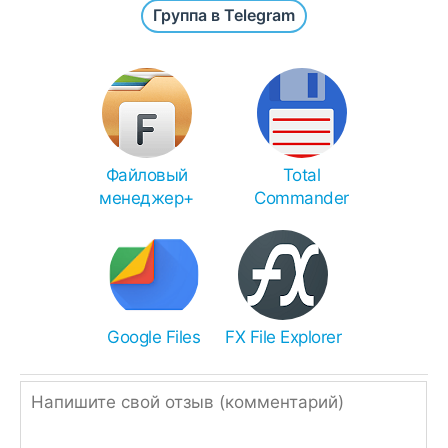
Группа в Telegram
после инсталляции откройте приложение /
игру с рабочего стола или с основного
списка всех программ.
Для инсталляции APKS или XAPK:
Total Commander
- APK, APKS, XAPK, ZIP,
RAR.
Файловый
Total
менеджер+
Commander
XAPK Installer
- (X)APK.
SAI
- APK(S).
Чем распаковать zip или rar:
Иногда браузеры ошибочно переименовывают
APK в ZIP, поэтому просто измените
Google Files
FX File Explorer
расширение.
Однако, если ссылка подписана, как ZIP или
RAR, значит архив нужно распаковать