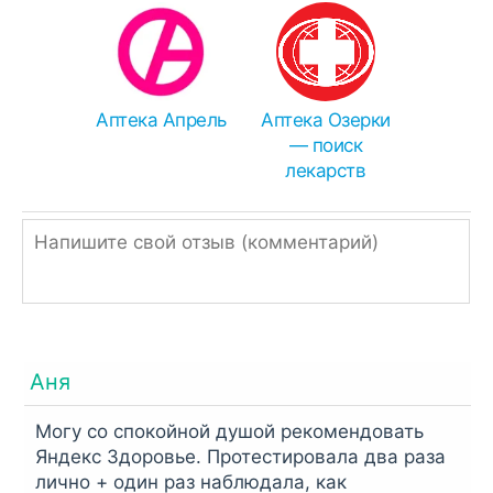
Чем распаковать zip или rar:
Иногда браузеры ошибочно переименовывают
APK в ZIP, поэтому просто измените
расширение.
Аптека Апрель
Аптека Озерки
— поиск
Однако, если ссылка подписана, как ZIP или
лекарств
RAR, значит архив нужно распаковать
встроенным архиватором,
RAR
или
Total
Commander
.
Аня
Могу со спокойной душой рекомендовать
Яндекс Здоровье. Протестировала два раза
лично + один раз наблюдала, как