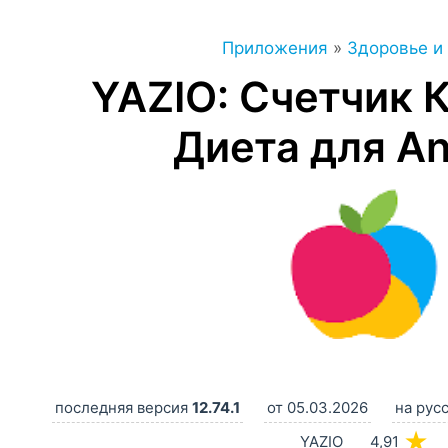
Приложения
»
Здоровье и
YAZIO: Счетчик 
Диета для An
последняя версия
12.74.1
от 05.03.2026
на рус
★
YAZIO
4,91