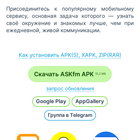
Присоединитесь к популярному мобильному
сервису, основная задача которого — узнать
своё окружение и знакомых лучше, чем при
ежедневной, живой коммуникации.
Как установить APK(S), XAPK, ZIP(RAR)
Установка APK:
после загрузки APK-файла запустите его
Скачать ASKfm APK
51,2 МБ
через браузер (Меню - Загрузки) или
файловый менеджер;
запрос обновления
если на экране появится сообщение
Напишите
Хочу новую версию
и наш робот в
разрешить установку из неизвестных
Google Play
AppGallery
течение часа проверит и добавит последнюю
источников, согласитесь;
сборку.
Группа в Telegram
после инсталляции откройте приложение /
игру с рабочего стола или с основного
списка всех программ.