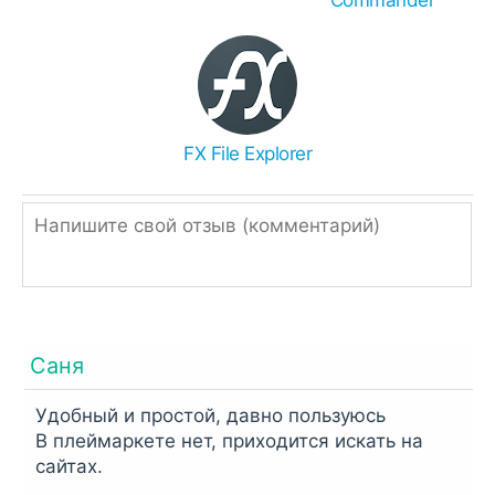
XAPK Installer
- (X)APK.
SAI
- APK(S).
Чем распаковать zip или rar:
Иногда браузеры ошибочно переименовывают
APK в ZIP, поэтому просто измените
FX File Explorer
расширение.
Однако, если ссылка подписана, как ZIP или
RAR, значит архив нужно распаковать
встроенным архиватором,
RAR
или
Total
Commander
.
Саня
Удобный и простой, давно пользуюсь
В плеймаркете нет, приходится искать на
сайтах.