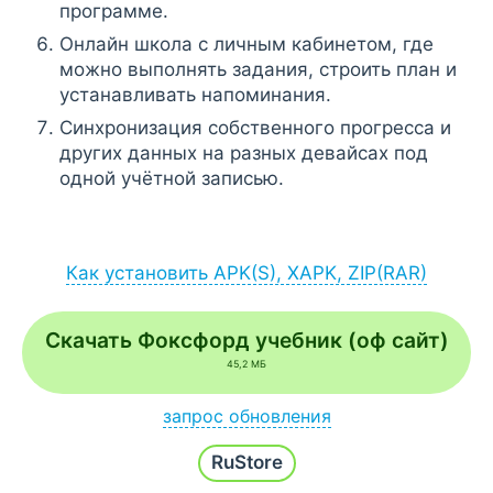
программе.
Онлайн школа с личным кабинетом, где
можно выполнять задания, строить план и
устанавливать напоминания.
Синхронизация собственного прогресса и
других данных на разных девайсах под
одной учётной записью.
Как установить APK(S), XAPK, ZIP(RAR)
Установка APK:
после загрузки APK-файла запустите его
Скачать Фоксфорд учебник (оф сайт)
через браузер (Меню - Загрузки) или
45,2 МБ
файловый менеджер;
если на экране появится сообщение
запрос обновления
разрешить установку из неизвестных
Напишите
Хочу новую версию
и наш робот в
источников, согласитесь;
RuStore
течение часа проверит и добавит последнюю
сборку.