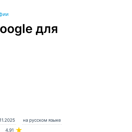
фии
Google для
11.2025
на русском языке
★
4,91