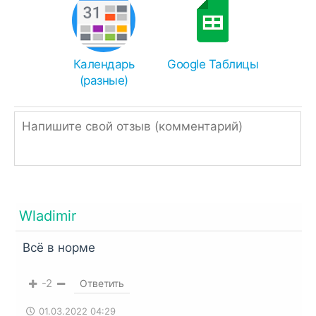
Чем распаковать zip или rar:
Иногда браузеры ошибочно переименовывают
APK в ZIP, поэтому просто измените
Календарь
Google Таблицы
расширение.
(разные)
Однако, если ссылка подписана, как ZIP или
RAR, значит архив нужно распаковать
встроенным архиватором,
RAR
или
Total
Commander
.
Wladimir
Всё в норме
-2
Ответить
01.03.2022 04:29