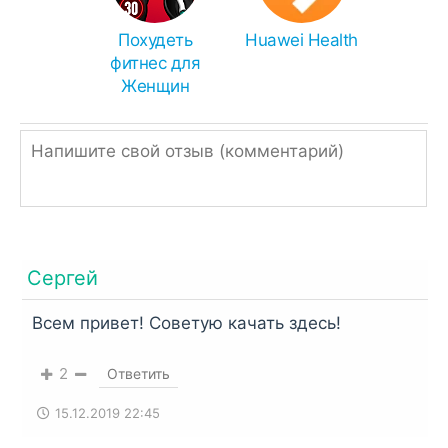
расширение.
Похудеть
Huawei Health
Однако, если ссылка подписана, как ZIP или
фитнес для
RAR, значит архив нужно распаковать
Женщин
встроенным архиватором,
RAR
или
Total
Commander
.
Сергей
Всем привет! Советую качать здесь!
2
Ответить
15.12.2019 22:45