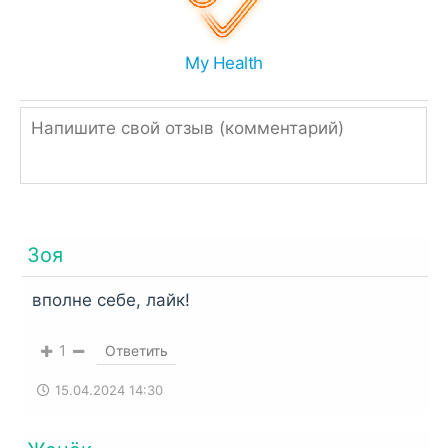
Чем распаковать zip или rar:
Иногда браузеры ошибочно переименовывают
APK в ZIP, поэтому просто измените
My Health
расширение.
Однако, если ссылка подписана, как ZIP или
RAR, значит архив нужно распаковать
встроенным архиватором,
RAR
или
Total
Commander
.
Зоя
вполне себе, лайк!
1
Ответить
15.04.2024 14:30