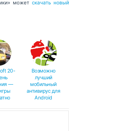
имки» может
скачать новый
oft 20-
Возможно
ень
лучший
ния —
мобильный
игры
антивирус для
атно
Android