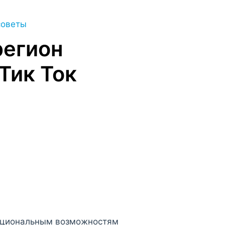
советы
регион
Тик Ток
кциональным возможностям