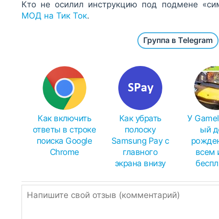
Кто не осилил инструкцию под подмене «с
МОД на Тик Ток
.
Группа в Telegram
Как включить
Как убрать
У Gamel
ответы в строке
полоску
ый д
поиска Google
Samsung Pay с
рожде
Chrome
главного
всем 
экрана внизу
беспл