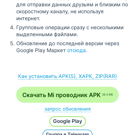
для отправки данных друзьям и близким по
скоростному каналу, не используя
интернет.
Групповые операции сразу с несколькими
выделенными файлами.
Обновление до последней версии через
Google Play Маркет
отсюда
.
Как установить APK(S), XAPK, ZIP(RAR)
Установка APK:
после загрузки APK-файла запустите его
Скачать Mi проводник APK
29,5 МБ
через браузер (Меню - Загрузки) или
файловый менеджер;
запрос обновления
если на экране появится сообщение
Напишите
Хочу новую версию
и наш робот в
разрешить установку из неизвестных
Google Play
течение часа проверит и добавит последнюю
источников, согласитесь;
сборку.
Группа в Telegram