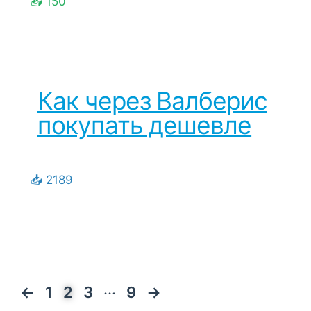
📥 150
Как через Валберис
покупать дешевле
📥 2189
...
←
1
2
3
9
→