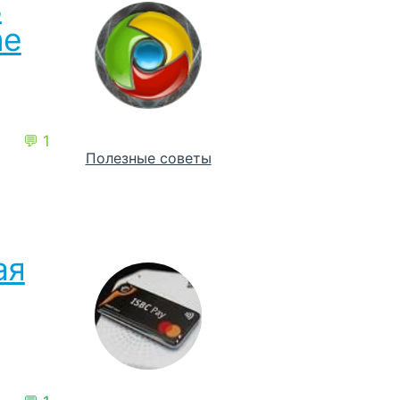
ь
me
💬 1
Полезные советы
ая