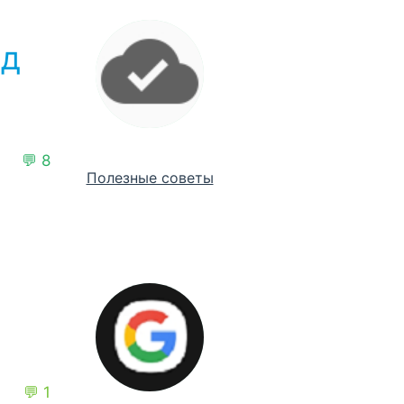
ид
💬 8
Полезные советы
💬 1